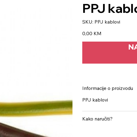
PPJ kabl
SKU
SKU:
PPJ kablovi
PPJ
kablovi
Price
0,00 KM
N
Informacije o proizvodu
PPJ kablovi
Kako naručiti?