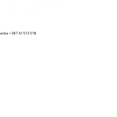
edia +387 61 513 518