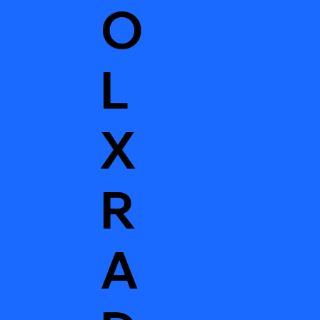
O
L
X
R
A