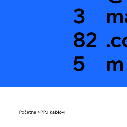
3
ma
82
.c
5
m
Početna
>
PPJ kablovi