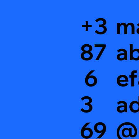
+3
m
87
ab
6
ef
3
a
69
@