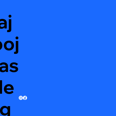
aj
oj
as
de
g