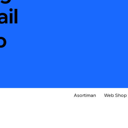
il
o
Asortiman
Web Shop