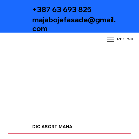
+387 63 693 825
majabojefasade@gmail.
com
IZBORNIK
DIO ASORTIMANA