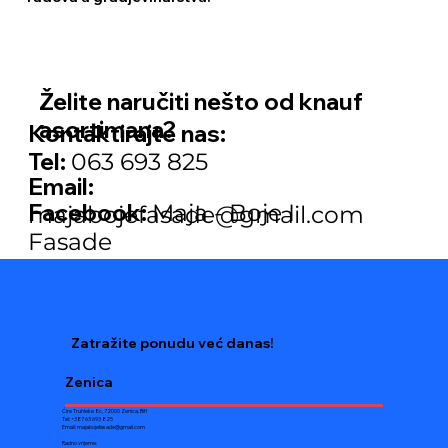
Želite naručiti nešto od knauf
asortimana?
Kontaktirajte nas:
Tel:
063 693 825
Email:
Facebook:
Maja - Boje I
majabojefasade@gmail.com
Fasade
Zatražite ponudu već danas!
Zenica
Ćire Truhleke 8c, 72000 Zenica, BiH
Tel: +387 63 693 825
Email:
majabojefasade@gmail.com
Radno vrijeme: