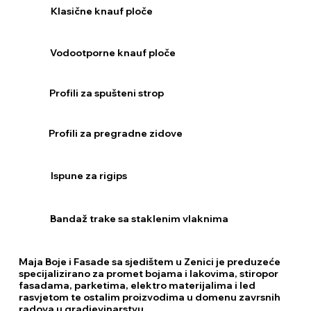
Klasične knauf ploče
Vodootporne knauf ploče
Profili za spušteni strop
Profili za pregradne zidove
Ispune za rigips
Bandaž trake sa staklenim vlaknima
Maja Boje i Fasade sa sjedištem u Zenici je preduzeće
specijalizirano za promet bojama i lakovima, stiropor
fasadama, parketima, elektro materijalima i led
rasvjetom te ostalim proizvodima u domenu zavrsnih
radova u gradjevinarstvu.