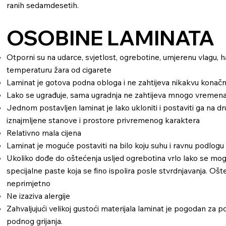
ranih sedamdesetih.
OSOBINE LAMINATA
Otporni su na udarce, svjetlost, ogrebotine, umjerenu vlagu, ha
temperaturu žara od cigarete
Laminat je gotova podna obloga i ne zahtijeva nikakvu konač
Lako se ugrađuje, sama ugradnja ne zahtijeva mnogo vremen
Jednom postavljen laminat je lako ukloniti i postaviti ga na d
iznajmljene stanove i prostore privremenog karaktera
Relativno mala cijena
Laminat je moguće postaviti na bilo koju suhu i ravnu podlogu
Ukoliko dođe do oštećenja usljed ogrebotina vrlo lako se mogu
specijalne paste koja se fino ispolira posle stvrdnjavanja. Oš
neprimjetno
Ne izaziva alergije
Zahvaljujući velikoj gustoći materijala laminat je pogodan za po
podnog grijanja.