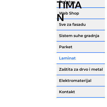
TIMA
Početna
Web Shop
N
Sve za fasadu
Sistem suhe gradnja
Parket
Laminat
Zaštita za drvo i metal
Elektromaterijal
Kontakt