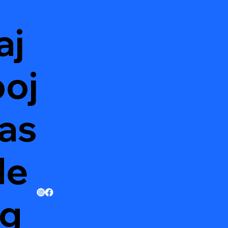
aj
oj
as
de
g