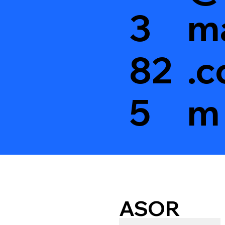
3
ma
82
.c
5
m
ASOR