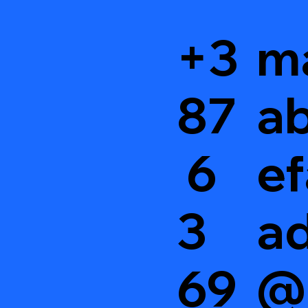
+3
m
87
ab
6
ef
3
a
69
@