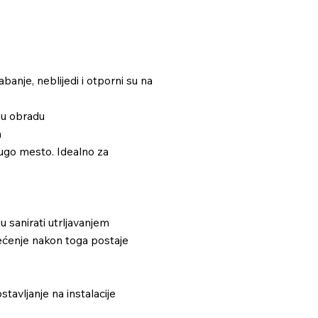
banje, neblijedi i otporni su na
nu obradu
a
rugo mesto. Idealno za
 sanirati utrljavanjem
tećenje nakon toga postaje
stavljanje na instalacije