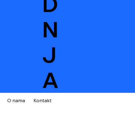
D
N
J
A
O nama
Kontakt