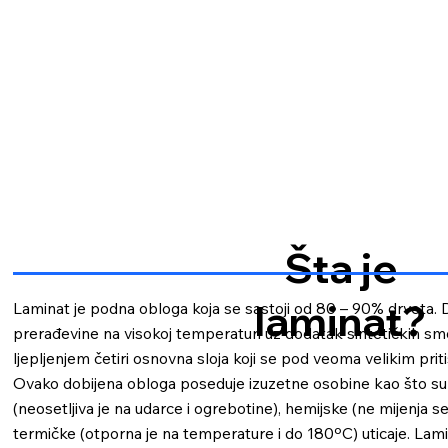
Šta je
laminat?
Laminat je podna obloga koja se sastoji od 80 – 90% drveta.
prerađevine na visokoj temperaturi uz dodatak sintetičkih smol
ljepljenjem četiri osnovna sloja koji se pod veoma velikim p
Ovako dobijena obloga poseduje izuzetne osobine kao što s
(neosetljiva je na udarce i ogrebotine), hemijske (ne mijenja s
termičke (otporna je na temperature i do 180ºC) uticaje. Lami