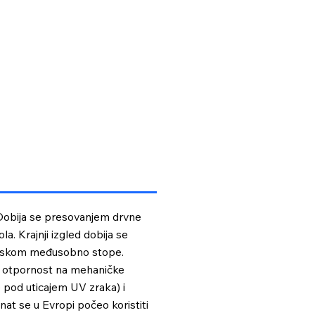
 Dobija se presovanjem drvne
a. Krajnji izgled dobija se
ritiskom međusobno stope.
u otpornost na mehaničke
e pod uticajem UV zraka) i
nat se u Evropi počeo koristiti