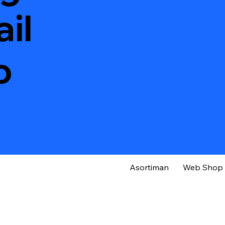
il
o
Asortiman
Web Shop