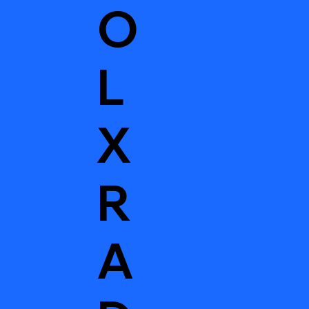
O
L
X
R
A