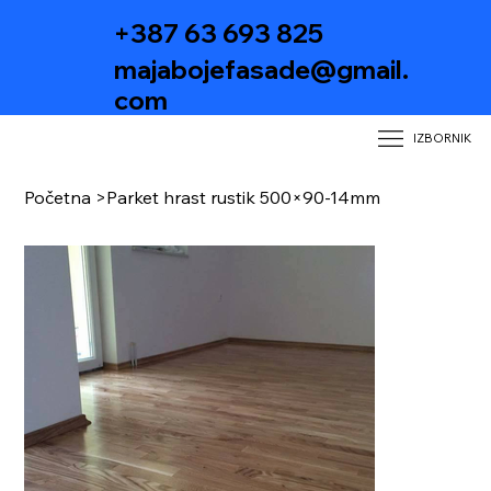
+387 63 693 825
majabojefasade@gmail.
com
IZBORNIK
Početna
>
Parket hrast rustik 500×90-14mm