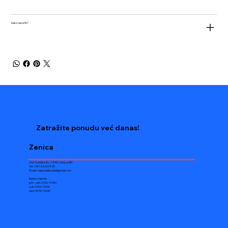
Kako naručiti?
Zatražite ponudu već danas!
Zenica
Ćire Truhleke 8c, 72000 Zenica, BiH
Tel: +387 63 693 825
Email:
majabojefasade@gmail.com
Radno vrijeme:
pon – pet: 07:00-17:00h
sub: 07:00-17:00h
ned: 08:30-13:00h