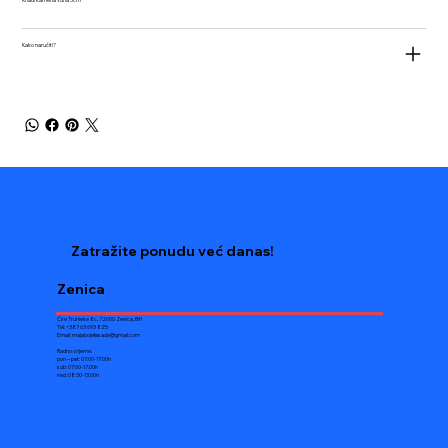
Kako naručiti?
Zatražite ponudu već danas!
Zenica
Ćire Truhleke 8c, 72000 Zenica, BiH
Tel: +387 63 693 825
Email:
majabojefasade@gmail.com
Radno vrijeme:
pon – pet: 07:00-17:00h
sub: 07:00-17:00h
ned: 08:30-13:00h