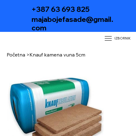
+387 63 693 825
majabojefasade@gmail.
com
IZBORNIK
Početna
>
Knauf kamena vuna 5cm