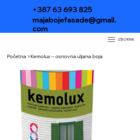
+387 63 693 825
majabojefasade@gmail.
com
IZBORNIK
Početna
>
Kemolux – osnovna uljana boja