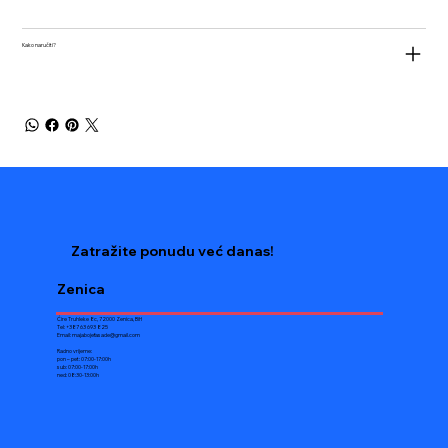
Kako naručiti?
Zatražite ponudu već danas!
Zenica
Ćire Truhleke 8c, 72000 Zenica, BiH
Tel: +387 63 693 825
Email:
majabojefasade@gmail.com
Radno vrijeme:
pon – pet: 07:00-17:00h
sub: 07:00-17:00h
ned: 08:30-13:00h