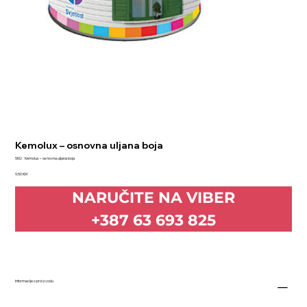
Kemolux – osnovna uljana boja
SKU
SKU:
Kemolux – osnovna uljana boja
Kemolux
Price
–
9,50 KM
osnovna
uljana
NARUČITE NA VIBER
boja
+387 63 693 825
Informacije o proizvodu