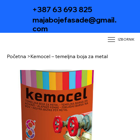
+387 63 693 825
majabojefasade@gmail.
com
IZBORNIK
Početna
>
Kemocel – temeljna boja za metal