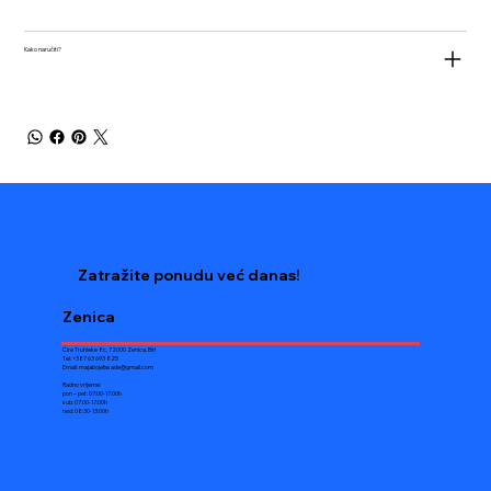
Kako naručiti?
Zatražite ponudu već danas!
Zenica
Ćire Truhleke 8c, 72000 Zenica, BiH
Tel: +387 63 693 825
Email:
majabojefasade@gmail.com
Radno vrijeme:
pon – pet: 07:00-17:00h
sub: 07:00-17:00h
ned: 08:30-13:00h