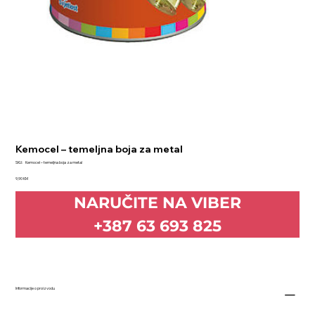
Kemocel – temeljna boja za metal
SKU
SKU:
Kemocel – temeljna boja za metal
Kemocel
Price
–
9,90 KM
temeljna
boja
NARUČITE NA VIBER
za
metal
+387 63 693 825
Informacije o proizvodu