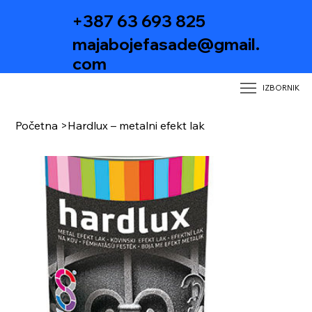
+387 63 693 825
majabojefasade@gmail.
com
IZBORNIK
Početna
>
Hardlux – metalni efekt lak