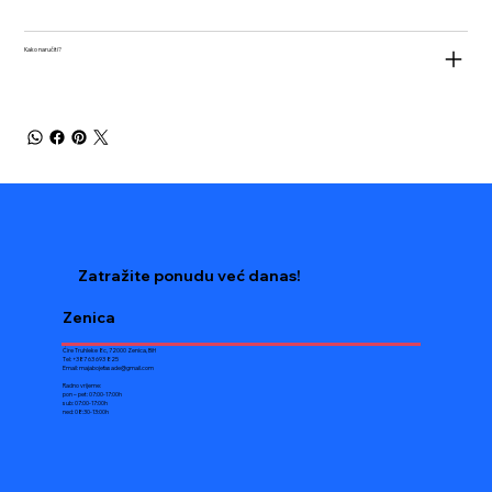
Kako naručiti?
Zatražite ponudu već danas!
Zenica
Ćire Truhleke 8c, 72000 Zenica, BiH
Tel: +387 63 693 825
Email:
majabojefasade@gmail.com
Radno vrijeme:
pon – pet: 07:00-17:00h
sub: 07:00-17:00h
ned: 08:30-13:00h