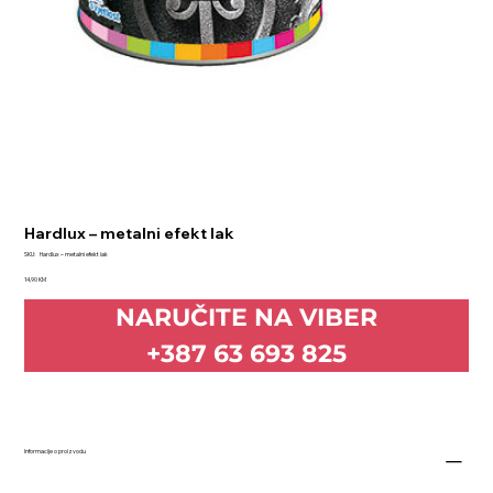
Hardlux – metalni efekt lak
SKU
SKU:
Hardlux – metalni efekt lak
Hardlux
Price
–
14,90 KM
metalni
efekt
NARUČITE NA VIBER
lak
+387 63 693 825
Informacije o proizvodu