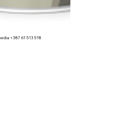
edia +387 61 513 518