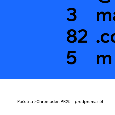
3
ma
82
.c
5
m
Početna
>
Chromoden PR25 – predpremaz 5l