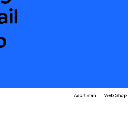
il
o
Asortiman
Web Shop