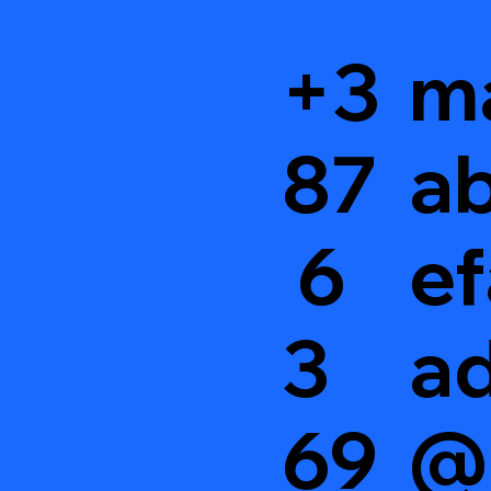
+3
m
87
ab
6
ef
3
a
69
@