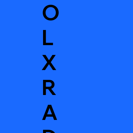
O
L
X
R
A