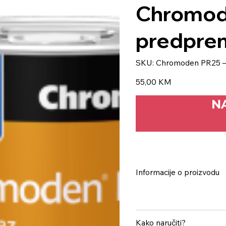
Chromod
predprem
SKU
SKU:
Chromoden PR25 –
Chromoden
PR25
–
Price
55,00 KM
predpremaz
5l
N
Informacije o proizvodu
Kako naručiti?