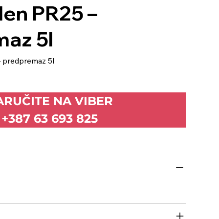
en PR25 –
az 5l
 predpremaz 5l
ARUČITE NA VIBER
+387 63 693 825