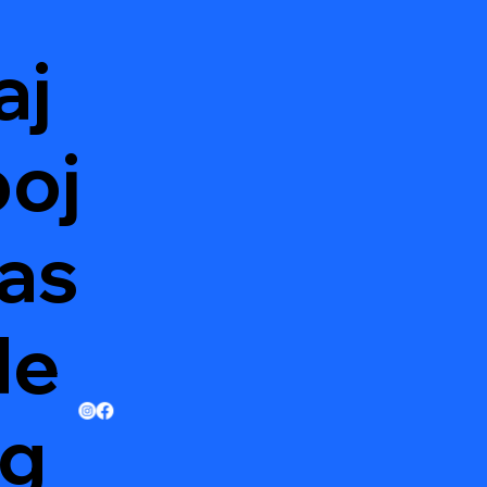
aj
oj
as
de
g