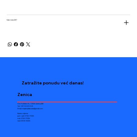
Kako naručiti?
Zatražite ponudu već danas!
Zenica
Ćire Truhleke 8c, 72000 Zenica, BiH
Tel: +387 63 693 825
Email:
majabojefasade@gmail.com
Radno vrijeme:
pon – pet: 07:00-17:00h
sub: 07:00-17:00h
ned: 08:30-13:00h