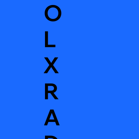
O
L
X
R
A