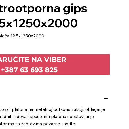
trootporna gips
2.5x1250x2000
ploča 12.5x1250x2000
ARUČITE NA VIBER
+387 63 693 825
dova i plafona na metalnoj potkonstrukciji, oblaganje
radnih zidova i spuštenih plafona i postavljanje
torima sa zahtevima požarne zaštite.