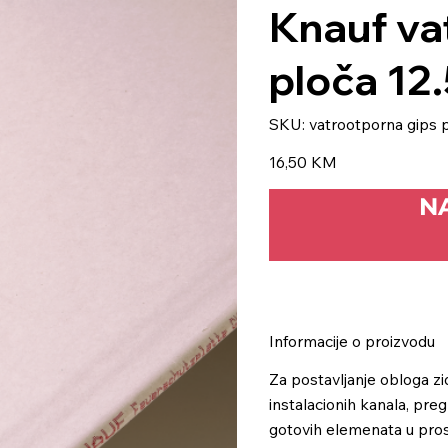
Knauf va
ploča 1
SKU
SKU:
vatrootporna gips 
vatrootporna
gips
ploča
Price
16,50 KM
12.5x1250x2000
N
Informacije o proizvodu
Za postavljanje obloga zi
instalacionih kanala, preg
gotovih elemenata u pros