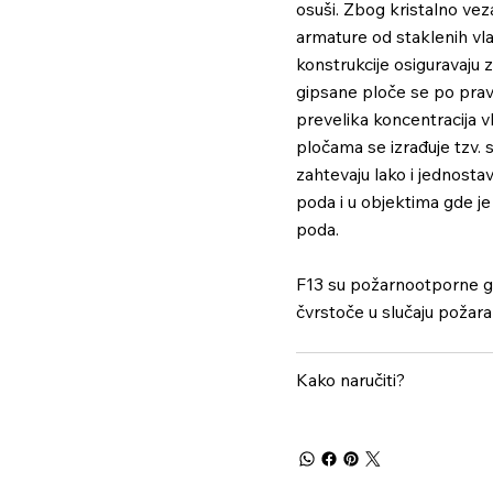
osuši. Zbog kristalno vez
armature od staklenih vl
konstrukcije osiguravaju 
gipsane ploče se po pravi
prevelika koncentracija 
pločama se izrađuje tzv. 
zahtevaju lako i jednost
poda i u objektima gde j
poda.
F13 su požarnootporne gi
čvrstoče u slučaju požar
Kako naručiti?