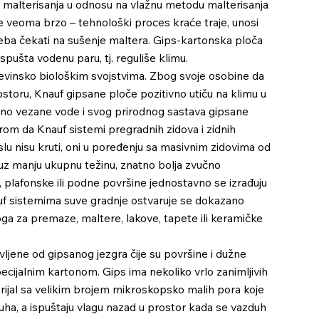
malterisanja u odnosu na vlažnu metodu malterisanja
 se veoma brzo – tehnološki proces kraće traje, unosi
reba čekati na sušenje maltera. Gips-kartonska ploča
ispušta vodenu paru, tj. reguliše klimu.
evinsko biološkim svojstvima. Zbog svoje osobine da
ostoru, Knauf gipsane ploče pozitivno utiču na klimu u
no vezane vode i svog prirodnog sastava gipsane
rom da Knauf sistemi pregradnih zidova i zidnih
lu nisu kruti, oni u poređenju sa masivnim zidovima od
 uz manju ukupnu težinu, znatno bolja zvučno
e, plafonske ili podne površine jednostavno se izrađuju
auf sistemima suve gradnje ostvaruje se dokazano
ga za premaze, maltere, lakove, tapete ili keramičke
ljene od gipsanog jezgra čije su površine i dužne
ecijalnim kartonom. Gips ima nekoliko vrlo zanimljivih
rijal sa velikim brojem mikroskopsko malih pora koje
zduha, a ispuštaju vlagu nazad u prostor kada se vazduh