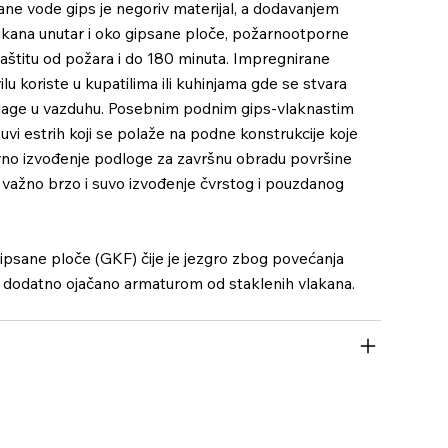
ane vode gips je negoriv materijal, a dodavanjem
akana unutar i oko gipsane ploče, požarnootporne
zaštitu od požara i do 180 minuta. Impregnirane
lu koriste u kupatilima ili kuhinjama gde se stvara
vlage u vazduhu. Posebnim podnim gips-vlaknastim
suvi estrih koji se polaže na podne konstrukcije koje
avno izvođenje podloge za završnu obradu površine
e važno brzo i suvo izvođenje čvrstog i pouzdanog
psane ploče (GKF) čije je jezgro zbog povećanja
a dodatno ojačano armaturom od staklenih vlakana.