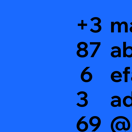
+3
m
87
ab
6
ef
3
a
69
@