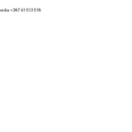
edia +387 61 513 518