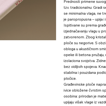
Prednosti primene suvog 
tzv. tradicionalnu: Gradi
se minimalna vlaga, ne t
je paropropusna – upija i 
Ispitivane su prema građ
izjednačavanju vlagu u pr
zatvorenom. Zbog kristal
ploče su negorive. S obzi
obloga u akustičnom smis
opeke ili betona pružaju,
izolaciona svojstva. Zidn
bez vidljivih spojeva. Kn
stabilna i pouzdana podlo
pločice.
Građevinske ploče naprav
ivice obložene čvrstim sp
osobina: prirodan je mate
upijaju višak vlage iz va