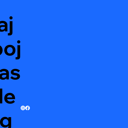
aj
oj
as
de
g