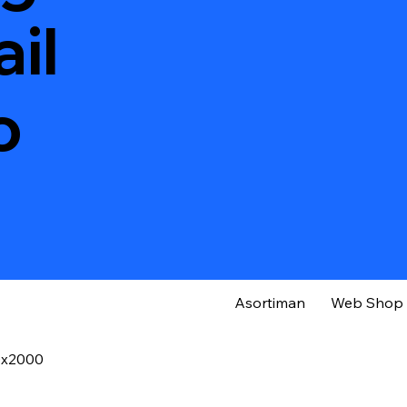
il
o
Asortiman
Web Shop
0x2000