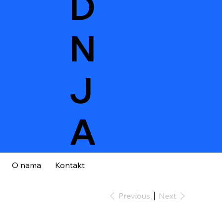
D
N
J
A
O nama
Kontakt
Previous
Next