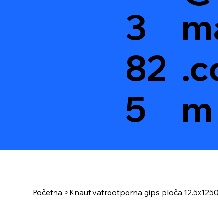
3
ma
82
.c
5
m
Početna
>
Knauf vatrootporna gips ploča 12.5x125