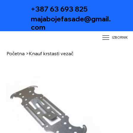
+387 63 693 825
majabojefasade@gmail.
com
IZBORNIK
Početna
>
Knauf krstasti vezač