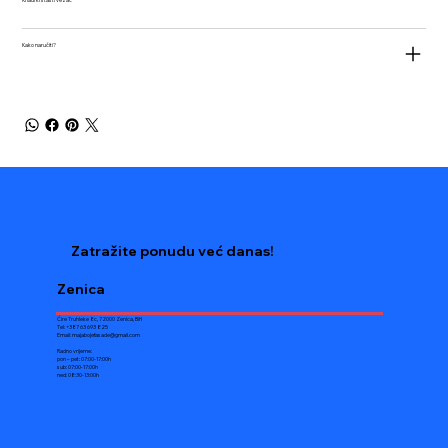
Kako naručiti?
Zatražite ponudu već danas!
Zenica
Ćire Truhleke 8c, 72000 Zenica, BiH
Tel: +387 63 693 825
Email:
majabojefasade@gmail.com
Radno vrijeme:
pon – pet: 07:00-17:00h
sub: 07:00-17:00h
ned: 08:30-13:00h