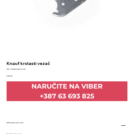
Knauf krstasti vezač
SKU
SKU:
Knauf krstasti vezač
Knauf
Price
krstasti
0,80 KM
vezač
NARUČITE NA VIBER
+387 63 693 825
Informacije o proizvodu
Knauf krstasti vezač