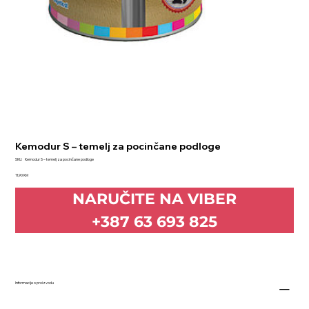
Kemodur S – temelj za pocinčane podloge
SKU
SKU:
Kemodur S – temelj za pocinčane podloge
Kemodur
Price
S
11,90 KM
–
temelj
NARUČITE NA VIBER
za
pocinčane
podloge
+387 63 693 825
Informacije o proizvodu