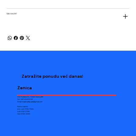
Kako naručiti?
Zatražite ponudu već danas!
Zenica
Ćire Truhleke 8c, 72000 Zenica, BiH
Tel: +387 63 693 825
Email:
majabojefasade@gmail.com
Radno vrijeme:
pon – pet: 07:00-17:00h
sub: 07:00-17:00h
ned: 08:30-13:00h