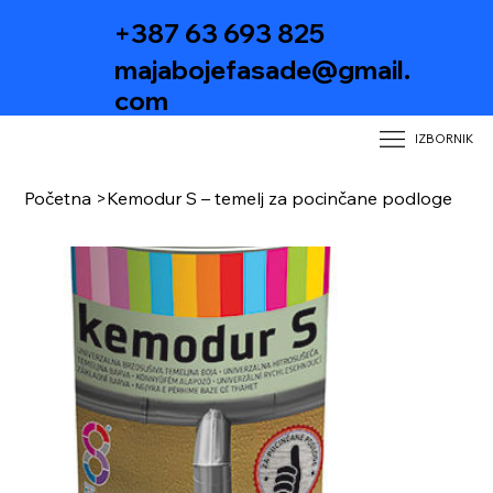
+387 63 693 825
majabojefasade@gmail.
com
IZBORNIK
Početna
>
Kemodur S – temelj za pocinčane podloge